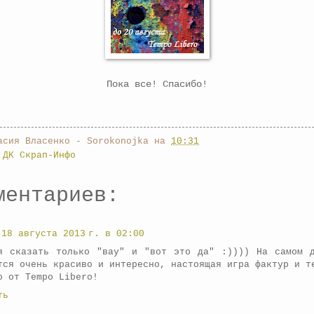
Пока все! Спасибо!
асия Власенко - Sorokonojka
на
10:31
,
ДК Скрап-Инфо
ментариев:
18 августа 2013 г. в 02:00
я сказать только "вау" и "вот это да" :)))) На самом д
тся очень красиво и интересно, настоящая игра фактур и т
о от Tempo Libero!
ть