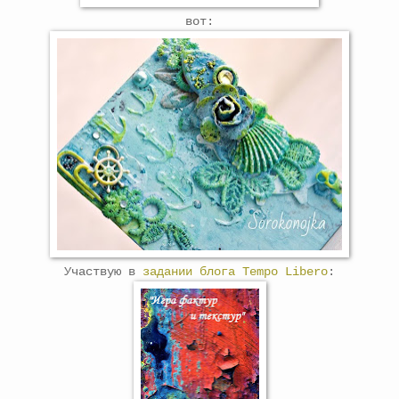
вот:
Участвую в
задании блога Tempo Libero
: