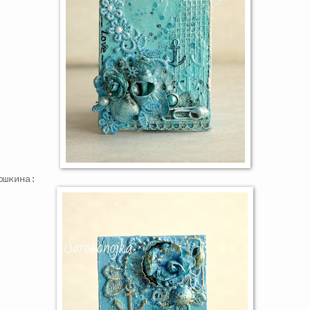
юшкина: